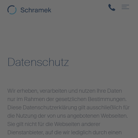
Abschnittsnavigation
Home-Schramek Bad GmbH
Navig
Zum Hauptinhalt springen
Accesskey
: 0
Zur Hauptnavigation springen,
Accesskey
: 1
Datenschutz
Wir erheben, verarbeiten und nutzen Ihre Daten
nur im Rahmen der gesetzlichen Bestimmungen.
Diese Datenschutzerklärung gilt ausschließlich für
die Nutzung der von uns angebotenen Webseiten.
Sie gilt nicht für die Webseiten anderer
Dienstanbieter, auf die wir lediglich durch einen